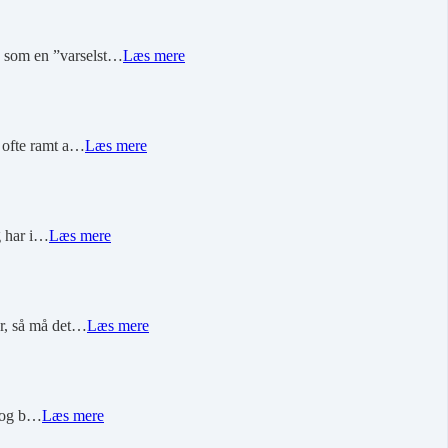
sk som en ”varselst…
Læs mere
g ofte ramt a…
Læs mere
eg har i…
Læs mere
ør, så må det…
Læs mere
r og b…
Læs mere