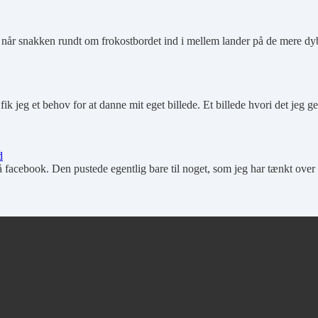
, når snakken rundt om frokostbordet ind i mellem lander på de mere d
å fik jeg et behov for at danne mit eget billede. Et billede hvori det jeg 
d
 på facebook. Den pustede egentlig bare til noget, som jeg har tænkt ove