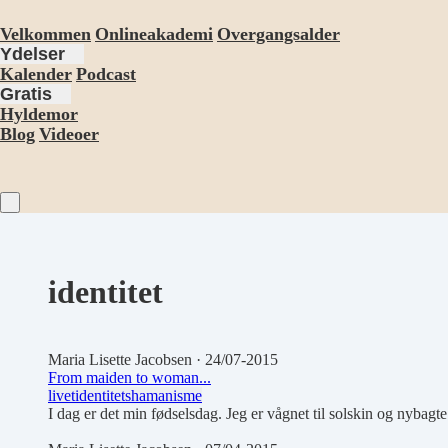
Velkommen
Onlineakademi
Overgangsalder
Ydelser
Kalender
Podcast
Gratis
Hyldemor
Blog
Videoer
identitet
Maria Lisette Jacobsen
· 24/07-2015
From maiden to woman...
livet
identitet
shamanisme
I dag er det min fødselsdag. Jeg er vågnet til solskin og nybagte 