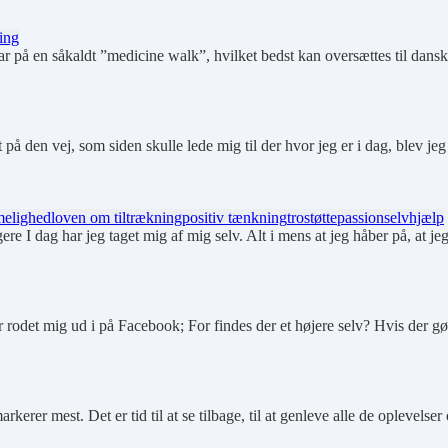
ing
r på en såkaldt ”medicine walk”, hvilket bedst kan oversættes til dan
på den vej, som siden skulle lede mig til der hvor jeg er i dag, blev je
elighed
loven om tiltrækning
positiv tænkning
tro
støtte
passion
selvhjælp
gere I dag har jeg taget mig af mig selv. Alt i mens at jeg håber på, at j
 rodet mig ud i på Facebook; For findes der et højere selv? Hvis der g
rkerer mest. Det er tid til at se tilbage, til at genleve alle de oplevelse