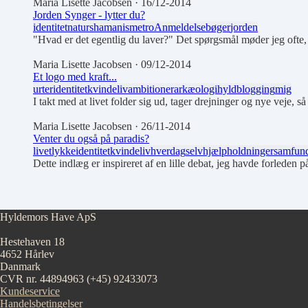
Maria Lisette Jacobsen
· 16/12-2014
Jorden Synger - lytter du?
identitet
natur
shamanisme
tro
Anmeldelse
bøger
jorden
"Hvad er det egentlig du laver?" Det spørgsmål møder jeg ofte
Maria Lisette Jacobsen
· 09/12-2014
Et logo med kraft...
urter
identitet
kvindeliv
ambitioner
arkæologi
hyld
blogging
mig
I takt med at livet folder sig ud, tager drejninger og nye veje, s
Maria Lisette Jacobsen
· 26/11-2014
Venter du også på paradis?
livet
lykke
identitet
kvindeliv
hverdag
selvhjælp
holdninger
samfun
Dette indlæg er inspireret af en lille debat, jeg havde forleden
Hyldemors Have ApS
Hestehaven 18
4652 Hårlev
Danmark
CVR nr. 44894963
(+45) 92433073
Kundeservice
Handelsbetingelser