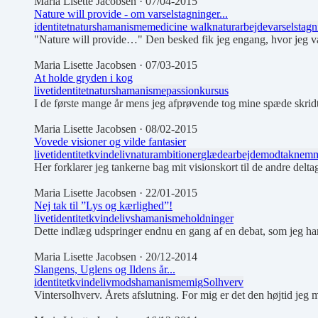
Maria Lisette Jacobsen
· 07/04-2015
Nature will provide - om varselstagninger...
identitet
natur
shamanisme
medicine walk
naturarbejde
varselstagn
"Nature will provide…" Den besked fik jeg engang, hvor jeg va
Maria Lisette Jacobsen
· 07/03-2015
At holde gryden i kog
livet
identitet
natur
shamanisme
passion
kursus
I de første mange år mens jeg afprøvende tog mine spæde skridt 
Maria Lisette Jacobsen
· 08/02-2015
Vovede visioner og vilde fantasier
livet
identitet
kvindeliv
natur
ambitioner
glæde
arbejde
mod
taknemm
Her forklarer jeg tankerne bag mit visionskort til de andre delta
Maria Lisette Jacobsen
· 22/01-2015
Nej tak til ”Lys og kærlighed”!
livet
identitet
kvindeliv
shamanisme
holdninger
Dette indlæg udspringer endnu en gang af en debat, som jeg har
Maria Lisette Jacobsen
· 20/12-2014
Slangens, Uglens og Ildens år...
identitet
kvindeliv
mod
shamanisme
mig
Solhverv
Vintersolhverv. Årets afslutning. For mig er det den højtid jeg ma