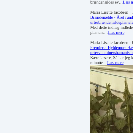
brændenældes ev…
Læs 
Maria Lisette Jacobsen
· 
Brændenælde - Året rund
urter
brændenælde
plantef
Med dette indlæg indleder
plantens…
Læs mere
Maria Lisette Jacobsen
· 
Premiere: Hyldemors Ha
urter
vitaminer
shamanism
Kære læsere, Så har jeg k
minutte…
Læs mere