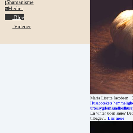
Shamanisme
s
Medier
m
Blog
Videoer
Maria Lisette Jacobsen
· 
Husapotekets hemmeligh
urter
sygdom
sundhed
husa
En vinter uden snue? Det 
tilbagev…
Læs mere