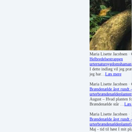
Maria Lisette Jacobsen
· 
Helbredelsestrappen
urter
natur
sygdom
shaman
I dette indlæg vil jeg pr
jeg har…
Læs mere
Maria Lisette Jacobsen
· 
Brændenælde året rundt -
urter
brændenælde
plantem
August – Hvad planten fo
Brændenælde står …
Læs
Maria Lisette Jacobsen
· 
Brændenælde året rundt -
urter
brændenælde
plantef
Maj - tid til høst I mit 