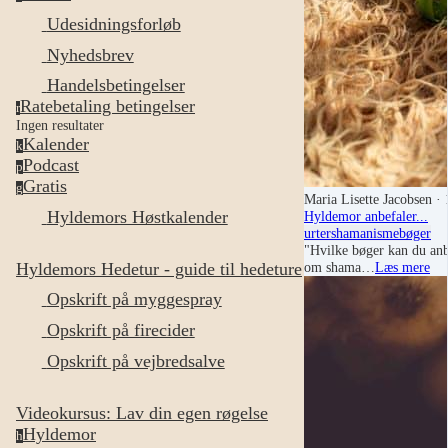
Udesidningsforløb
Nyhedsbrev
Handelsbetingelser
Ratebetaling betingelser
r
Ingen resultater
Kalender
k
Podcast
p
Gratis
g
Maria Lisette Jacobsen
· 
Hyldemors Høstkalender
Hyldemor anbefaler...
urter
shamanisme
bøger
"Hvilke bøger kan du anb
om shama…
Læs mere
Hyldemors Hedetur - guide til hedeture
Opskrift på myggespray
Opskrift på firecider
Opskrift på vejbredsalve
Videokursus: Lav din egen røgelse
Hyldemor
h