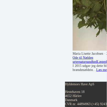
Maria Lisette Jacobsen
· 
Ode til Nælden
urter
natur
sundhed
Lægepl
I 2015 udgav jeg dette bl
brændenældein…
Læs me
Hyldemors Have ApS
Hestehaven 18
4652 Hårlev
Danmark
CVR nr. 44894963
(+45) 924