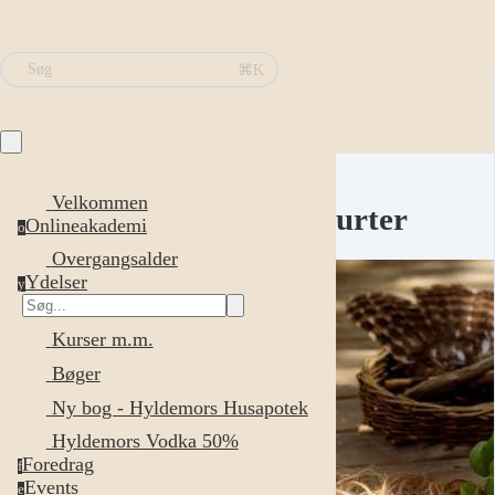
⌘K
Søg
Velkommen
urter
Onlineakademi
o
Overgangsalder
Ydelser
y
Kurser m.m.
Bøger
Ny bog - Hyldemors Husapotek
Hyldemors Vodka 50%
Foredrag
f
Events
e