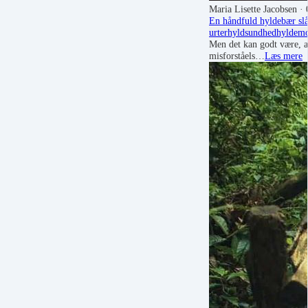
Maria Lisette Jacobsen
· 
En håndfuld hyldebær slår
urter
hyld
sundhed
hyldem
Men det kan godt være, 
misforståels…
Læs mere