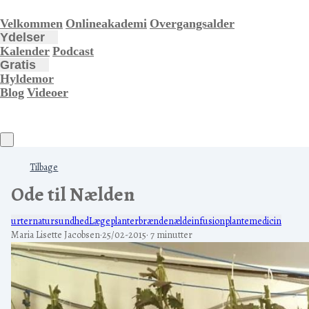
Velkommen
Onlineakademi
Overgangsalder
Ydelser
Kalender
Podcast
Gratis
Hyldemor
Blog
Videoer
Tilbage
Ode til Nælden
urter
natur
sundhed
Lægeplanter
brændenælde
infusion
plantemedicin
Maria Lisette Jacobsen
·
25/02-2015
·
7 minutter