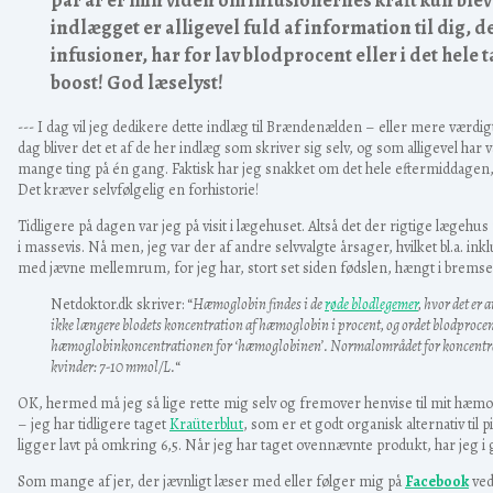
par år er min viden om infusionernes kraft kun blev
indlægget er alligevel fuld af information til dig, d
infusioner, har for lav blodprocent eller i det hele 
boost! God læselyst!
--- I dag vil jeg dedikere dette indlæg til Brændenælden – eller mere værdi
dag bliver det et af de her indlæg som skriver sig selv, og som alligevel har væ
mange ting på én gang. Faktisk har jeg snakket om det hele eftermiddagen, ti
Det kræver selvfølgelig en forhistorie!
Tidligere på dagen var jeg på visit i lægehuset. Altså det der rigtige læg
i massevis. Nå men, jeg var der af andre selvvalgte årsager, hvilket bl.a. ink
med jævne mellemrum, for jeg har, stort set siden fødslen, hængt i bremsen
Netdoktor.dk skriver: “
Hæmoglobin findes i de
røde blodlegemer
, hvor det er
ikke længere blodets koncentration af hæmoglobin i procent, og ordet blodproce
hæmoglobinkoncentrationen for ‘hæmoglobinen’. Normalområdet for koncentr
kvinder: 7-10 mmol/L.
“
OK, hermed må jeg så lige rette mig selv og fremover henvise til mit hæmogl
– jeg har tidligere taget
Kraüterblut
, som er et godt organisk alternativ til
ligger lavt på omkring 6,5. Når jeg har taget ovennævnte produkt, har jeg i go
Som mange af jer, der jævnligt læser med eller følger mig på
Facebook
ved