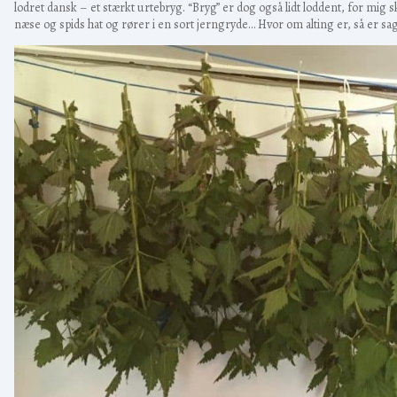
lodret dansk – et stærkt urtebryg. “Bryg” er dog også lidt loddent, for mig 
næse og spids hat og rører i en sort jerngryde… Hvor om alting er, så er 