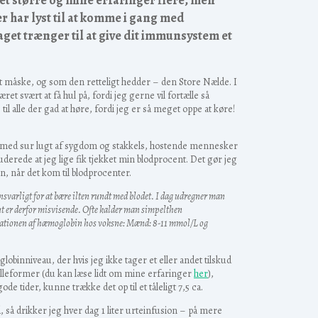
et større og mine erfaringer flere, men
er har lyst til at komme i gang med
taget trænger til at give dit immunsystem et
gt måske, og som den retteligt hedder – den Store Nælde. I
ret svært at få hul på, fordi jeg gerne vil fortælle så
l alle der gad at høre, fordi jeg er så meget oppe at køre!
ehus med sur lugt af sygdom og stakkels, hostende mennesker
luderede at jeg lige fik tjekket min blodprocent. Det gør jeg
, når det kom til blodprocenter.
 ansvarligt for at bære ilten rundt med blodet. I dag udregner man
nt er derfor misvisende. Ofte kalder man simpelthen
ationen af hæmoglobin hos voksne: Mænd: 8-11 mmol/L og
obinniveau, der hvis jeg ikke tager et eller andet tilskud
 pilleformer (du kan læse lidt om mine erfaringer
her
),
de tider, kunne trække det op til et tåleligt 7,5 ca.
, så drikker jeg hver dag 1 liter urteinfusion – på mere