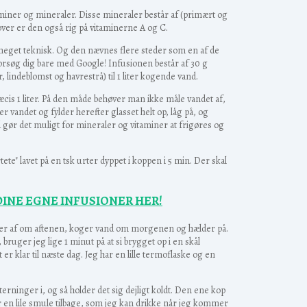
taminer og mineraler. Disse mineraler består af (primært og
over er den også rig på vitaminerne A og C.
 meget teknisk. Og den nævnes flere steder som en af de
forsøg dig bare med Google! Infusionen består af 30 g
, lindeblomst og havrestrå) til 1 liter kogende vand.
cis 1 liter. På den måde behøver man ikke måle vandet af,
er vandet og fylder herefter glasset helt op, låg på, og
 gør det muligt for mineraler og vitaminer at frigøres og
 lavet på en tsk urter dyppet i koppen i 5 min. Der skal
 DINE EGNE INFUSIONER HER!
vejer af om aftenen, koger vand om morgenen og hælder på.
ruger jeg lige 1 minut på at si brygget op i en skål
er klar til næste dag. Jeg har en lille termoflaske og en
terninger i, og så holder det sig dejligt koldt. Den ene kop
 der en lile smule tilbage, som jeg kan drikke når jeg kommer