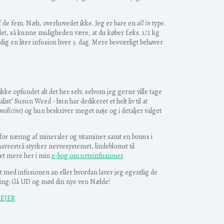
af de fem. Næh, overhovedet ikke. Jeg er bare en
all in
type.
odet, så kunne muligheden være, at du køber f.eks. 1/2 kg
 dig en liter infusion hver 3. dag. Mere besværligt behøver
 ikke opfundet alt det her selv, selvom jeg gerne ville tage
st" Susun Weed - hun har dedikeret et helt liv til at
 medicine
) og hun beskriver meget nøje og i detaljer valget
or næring af mineraler og vitaminer samt en bonus i
avrestrå styrker nervesystemet, lindeblomst til
get mere her i min
e-bog om urteinfusioner
.
et med infusionen an eller hvordan laver jeg egentlig de
n ting: Gå UD og mød din nye ven Nælde!
EJER