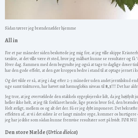
Sådan tørrer jeg brændenælder hjemme
All in
For et par måneder siden besluttede jeg mig for, at jeg ville skippe Kräu
tænkte, at det ville være ét sted, hvor jeg målbart kunne se resultater og få
Hver dag. Sammen med dem begyndte jeg også at tage to daglige doser tink
har den gode effekt, at den gør kroppen bedre i stand til at optage jernet i 
Og det vilde er så, at jeg i dag efter 2-3 måneder uden andet jerntilskud e
uge samt tinkturen, har hævet mit hæmoglobin niveau til
8,3
!!!!! Det har al
Jeg tror, at jeg overvældede den stakkels sygeplejerske lidt, da jeg højtlydt
heller ikke helt, at jeg fik forklaret hende, lige præcis hvor fed, den brænd
Helt ærligt, mellem os og alt det der. Så er jeg dybt imponeret. Det bekræfter 
effekten af, at vi i det sidste år er langt mindre syge, kommer os hurtiger
jeg har jo ikke som sådan kunne fremvise resultater sort på hvidt. FØR NU. J
Den store Nælde (
Urtica dioica
)