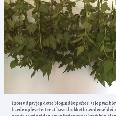
I 2015 udgav jeg dette blogindlæg efter, at jeg var bl
havde oplevet efter at have drukket brændenældeinfu