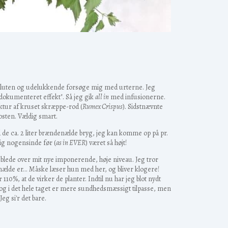
terbluten og udelukkende forsøge mig med urterne. Jeg
 "dokumenteret effekt". Så jeg gik
all in
med infusionerne.
tur af kruset skræppe-rod (
Rumex Crispus
). Sidstnævnte
kosten. Vældig smart.
nd de ca. 2 liter brændenælde bryg, jeg kan komme op på pr.
drig nogensinde før (
as in EVER
) været så højt!
 jublede over mit nye imponerende, høje niveau. Jeg tror
enælde er... Måske læser hun med her, og bliver klogere!
110%, at de virker de planter. Indtil nu har jeg blot nydt
e og i det hele taget er mere sundhedsmæssigt tilpasse, men
eg si'r det bare.