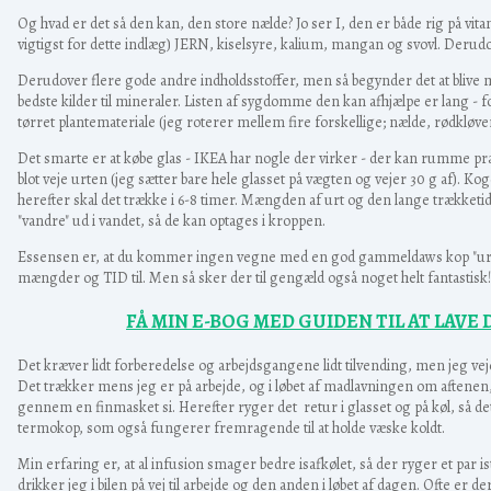
Og hvad er det så den kan, den store nælde? Jo ser I, den er både rig på vi
vigtigst for dette indlæg) JERN, kiselsyre, kalium, mangan og svovl. Derud
Derudover flere gode andre indholdsstoffer, men så begynder det at blive
bedste kilder til mineraler. Listen af sygdomme den kan afhjælpe er lang - 
tørret plantemateriale (jeg roterer mellem fire forskellige; nælde, rødkløver
Det smarte er at købe glas - IKEA har nogle der virker - der kan rumme præ
blot veje urten (jeg sætter bare hele glasset på vægten og vejer 30 g af). Kog
herefter skal det trække i 6-8 timer. Mængden af urt og den lange trækketid
"vandre" ud i vandet, så de kan optages i kroppen.
Essensen er, at du kommer ingen vegne med en god gammeldaws kop "urtete"
mængder og TID til. Men så sker der til gengæld også noget helt fantastisk!
FÅ MIN E-BOG MED GUIDEN TIL AT LAVE
Det kræver lidt forberedelse og arbejdsgangene lidt tilvending, men jeg 
Det trækker mens jeg er på arbejde, og i løbet af madlavningen om aftenen, b
gennem en finmasket si. Herefter ryger det retur i glasset og på køl, så det 
termokop, som også fungerer fremragende til at holde væske koldt.
Min erfaring er, at al infusion smager bedre isafkølet, så der ryger et par is
drikker jeg i bilen på vej til arbejde og den anden i løbet af dagen. Ofte er