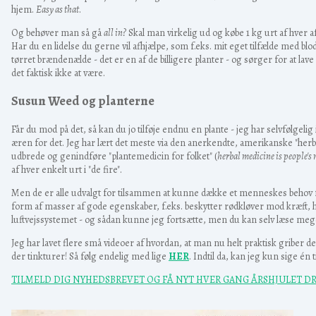
hjem.
Easy as that
.
Og behøver man så gå
all in?
Skal man virkelig ud og købe 1 kg urt af hver 
Har du en lidelse du gerne vil afhjælpe, som f.eks. mit eget tilfælde med bl
tørret brændenælde - det er en af de billigere planter - og sørger for at lave
det faktisk ikke at være.
Susun Weed og planterne
Får du mod på det, så kan du jo tilføje endnu en plante - jeg har selvfølgelig
æren for det. Jeg har lært det meste via den anerkendte, amerikanske "herbali
udbrede og genindføre "plantemedicin for folket" (
herbal medicine is people's
af hver enkelt urt i "de fire".
Men de er alle udvalgt for tilsammen at kunne dække et menneskes behov f
form af masser af gode egenskaber, f.eks. beskytter rødkløver mod kræft, h
luftvejssystemet - og sådan kunne jeg fortsætte, men du kan selv læse me
Jeg har lavet flere små videoer af hvordan, at man nu helt praktisk griber d
der tinkturer! Så følg endelig med lige
HER
. Indtil da, kan jeg kun sige é
TILMELD DIG NYHEDSBREVET OG FÅ NYT HVER GANG ÅRSHJULET DR