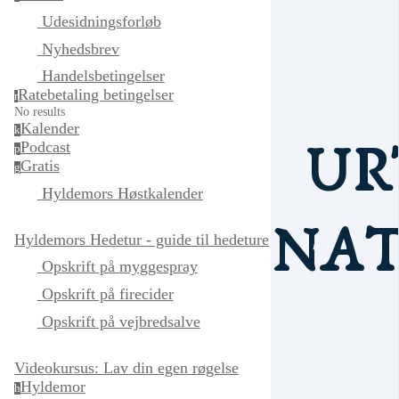
Udesidningsforløb
Nyhedsbrev
Handelsbetingelser
Ratebetaling betingelser
r
No results
Kalender
k
UR
Podcast
p
Gratis
g
Hyldemors Høstkalender
NAT
Hyldemors Hedetur - guide til hedeture
Opskrift på myggespray
Opskrift på firecider
Opskrift på vejbredsalve
Videokursus: Lav din egen røgelse
Hyldemor
h