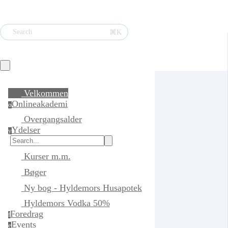
⌘K
Search
Velkommen
Onlineakademi
o
Overgangsalder
Ydelser
y
Kurser m.m.
Bøger
Ny bog - Hyldemors Husapotek
Hyldemors Vodka 50%
Foredrag
f
Events
e