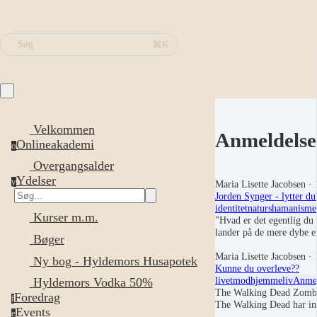
⌘K
Søg
Velkommen
Anmeldelse
Onlineakademi
o
Overgangsalder
Ydelser
y
Maria Lisette Jacobsen
· 
Jorden Synger - lytter du
identitet
natur
shamanisme
Kurser m.m.
"Hvad er det egentlig du
lander på de mere dybe 
Bøger
Maria Lisette Jacobsen
· 
Ny bog - Hyldemors Husapotek
Kunne du overleve??
livet
mod
hjemmeliv
Anmel
Hyldemors Vodka 50%
The Walking Dead Zombie-
Foredrag
f
The Walking Dead har in
Events
e