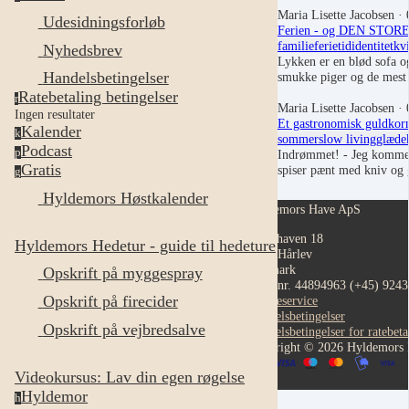
Maria Lisette Jacobsen
· 
Udesidningsforløb
Ferien - og DEN STOR
familie
ferietid
identitet
kv
Nyhedsbrev
Lykken er en blød sofa o
Handelsbetingelser
smukke piger og de mest
Ratebetaling betingelser
r
Maria Lisette Jacobsen
· 
Ingen resultater
Et gastronomisk guldkorn
Kalender
k
sommer
slow living
glæde
Podcast
p
Indrømmet! - Jeg kommer 
Gratis
spiser pænt med kniv og
g
Hyldemors Høstkalender
Hyldemors Have ApS
Hestehaven 18
Hyldemors Hedetur - guide til hedeture
4652 Hårlev
Danmark
Opskrift på myggespray
CVR nr. 44894963
(+45) 924
Opskrift på firecider
Kundeservice
Handelsbetingelser
Opskrift på vejbredsalve
Handelsbetingelser for ratebeta
Copyright © 2026 Hyldemors
Videokursus: Lav din egen røgelse
Hyldemor
h