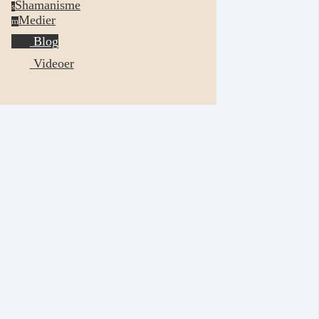
Shamanisme
s
Medier
m
Blog
Videoer