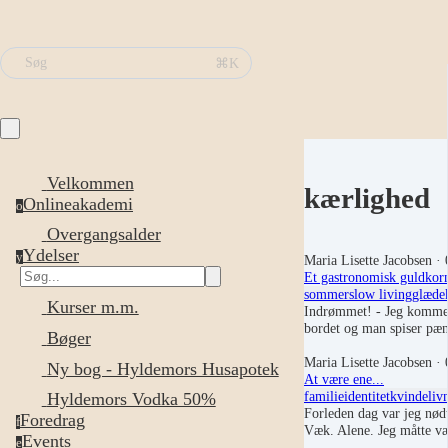
⌘K
Søg
Velkommen
kærlighed
Onlineakademi
o
Overgangsalder
Ydelser
y
Maria Lisette Jacobsen
· 
Et gastronomisk guldkorn
sommer
slow living
glæde
Kurser m.m.
Indrømmet! - Jeg kommer 
bordet og man spiser pæ
Bøger
Maria Lisette Jacobsen
· 
Ny bog - Hyldemors Husapotek
At være ene...
familie
identitet
kvindeliv
Hyldemors Vodka 50%
Forleden dag var jeg nødt 
Foredrag
f
Væk. Alene. Jeg måtte v
Events
e