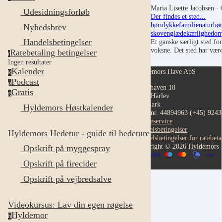
Maria Lisette Jacobsen
· 
Udesidningsforløb
Der findes et sted...
børn
lykke
familie
natur
bø
Nyhedsbrev
skoven
glæde
kærlighed
om
Handelsbetingelser
Et ganske særligt sted f
voksne. Det sted har vær
Ratebetaling betingelser
r
Ingen resultater
Kalender
Hyldemors Have ApS
k
Podcast
p
Hestehaven 18
Gratis
g
4652 Hårlev
Danmark
Hyldemors Høstkalender
CVR nr. 44894963
(+45) 924
Kundeservice
Handelsbetingelser
Hyldemors Hedetur - guide til hedeture
Handelsbetingelser for ratebeta
Copyright © 2026 Hyldemors
Opskrift på myggespray
Opskrift på firecider
Opskrift på vejbredsalve
Videokursus: Lav din egen røgelse
Hyldemor
h