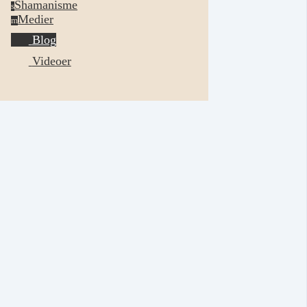
Shamanisme
s
Medier
m
Blog
Videoer