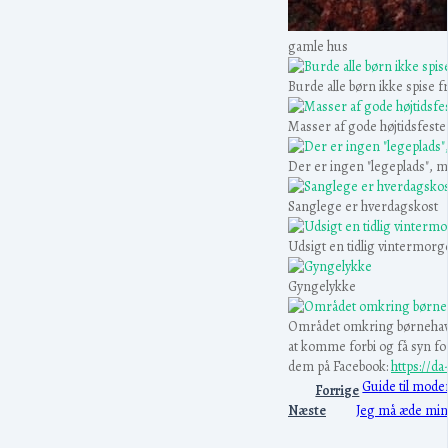
gamle hus
Burde alle børn ikke spise f
Masser af gode højtidsfeste
Der er ingen "legeplads", 
Sanglege er hverdagskos
Udsigt en tidlig vintermor
Gyngelykke
Området omkring børnehaven e
at komme forbi og få syn for 
dem på Facebook:
https://d
Guide til moder
Forrige
Næste
Jeg må æde min