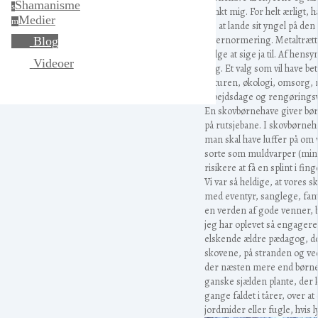
Shamanisme
s
tænkt mig. For helt ærligt, 
Medier
m
på, at lande sit yngel på d
Overnormering. Metaltrætte
Blog
vælge at sige ja til. Af hensy
Videoer
valg. Et valg som vil have bet
naturen, økologi, omsorg, me
arbejdsdage og rengøringswe
En skovbørnehave giver børn
på rutsjebane. I skovbørneha
man skal have luffer på om 
sorte som muldvarper (mine p
risikere at få en splint i fi
Vi var så heldige, at vores 
med eventyr, sanglege, fant
en verden af gode venner, b
jeg har oplevet så engager
elskende ældre pædagog, de
skovene, på stranden og ved
der næsten mere end børnene
ganske sjælden plante, der k
gange faldet i tårer, over a
jordmider eller fugle, hvis 