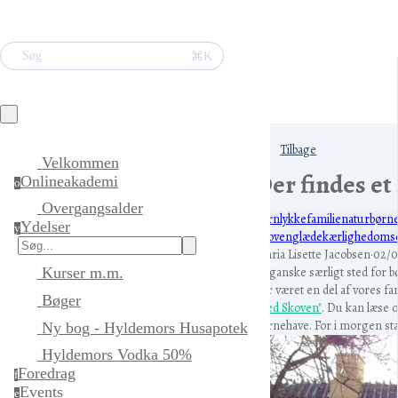
⌘K
Søg
Tilbage
Velkommen
Der findes et 
Onlineakademi
o
Overgangsalder
børn
lykke
familie
natur
børn
Ydelser
y
skoven
glæde
kærlighed
oms
Maria Lisette Jacobsen
·
02/0
Et ganske særligt sted for 
Kurser m.m.
har været en del af vores fami
Bøger
"Ved Skoven"
. Du kan læse 
børnehave. For i morgen start
Ny bog - Hyldemors Husapotek
Hyldemors Vodka 50%
Foredrag
f
Events
e