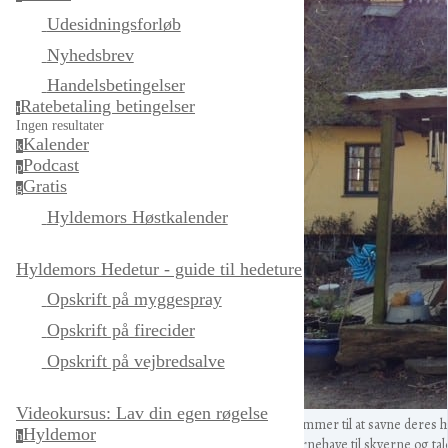
Udesidningsforløb
Nyhedsbrev
Handelsbetingelser
Ratebetaling betingelser
r
Ingen resultater
Kalender
k
Podcast
p
Gratis
g
Hyldemors Høstkalender
Hyldemors Hedetur - guide til hedeture
Opskrift på myggespray
Opskrift på firecider
Opskrift på vejbredsalve
Videokursus: Lav din egen røgelse
kommer til at savne deres h
Hyldemor
h
børnehave til skyerne og tal