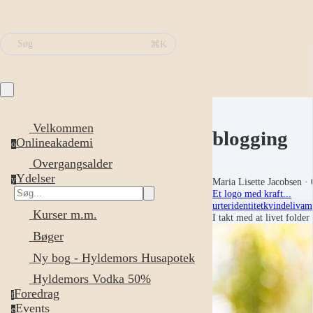
⌘K
Søg
Velkommen
blogging
Onlineakademi
o
Overgangsalder
Ydelser
y
Maria Lisette Jacobsen
· 
Et logo med kraft...
urter
identitet
kvindeliv
am
Kurser m.m.
I takt med at livet folder
Bøger
Ny bog - Hyldemors Husapotek
Hyldemors Vodka 50%
Foredrag
f
Events
e