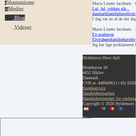
Shamanisme
s
Maria Lisette Jacobsen
· 
Medier
Lul, lul, rokken går...
m
danmark
familie
haveliv
ur
Blog
I dag var en af de der da
Videoer
Maria Lisette Jacobsen
· 
En pralepost
Elvira
børn
familie
haveliv
Jeg har lige proklameret
Hyldemors Have ApS
Hestehaven 18
4652 Hårlev
Danmark
CVR nr. 44894963
(+45) 924
Kundeservice
Handelsbetingelser
Handelsbetingelser for ratebeta
Copyright © 2026 Hyldemors