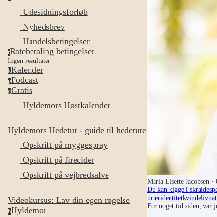
Udesidningsforløb
Nyhedsbrev
Handelsbetingelser
Ratebetaling betingelser
r
Ingen resultater
Kalender
k
Podcast
p
Gratis
g
Hyldemors Høstkalender
Hyldemors Hedetur - guide til hedeture
Opskrift på myggespray
Opskrift på firecider
Opskrift på vejbredsalve
Maria Lisette Jacobsen
· 
Du kan kigge i skraldespa
urter
identitet
kvindeliv
nat
Videokursus: Lav din egen røgelse
For noget tid siden, var 
Hyldemor
h