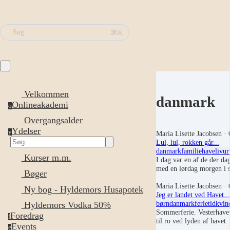
⌘K
Søg
Velkommen
danmark
Onlineakademi
o
Overgangsalder
Ydelser
y
Maria Lisette Jacobsen
· 
Lul, lul, rokken går...
danmark
familie
haveliv
ur
Kurser m.m.
I dag var en af de der dag
med en lørdag morgen i 
Bøger
Maria Lisette Jacobsen
· 
Ny bog - Hyldemors Husapotek
Jeg er landet ved Havet...
børn
danmark
ferietid
kvin
Hyldemors Vodka 50%
Sommerferie. Vesterhavet.
Foredrag
f
til ro ved lyden af havet
Events
e