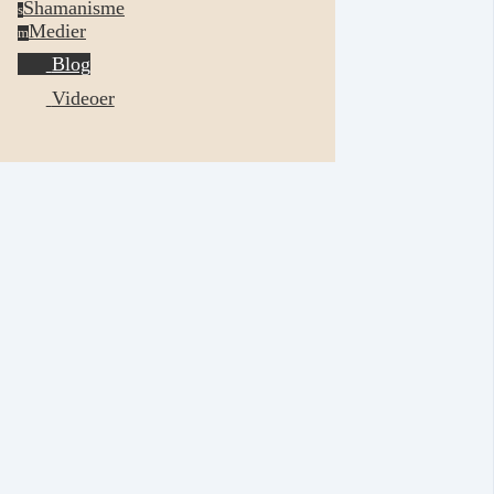
Shamanisme
s
Medier
m
Blog
Videoer