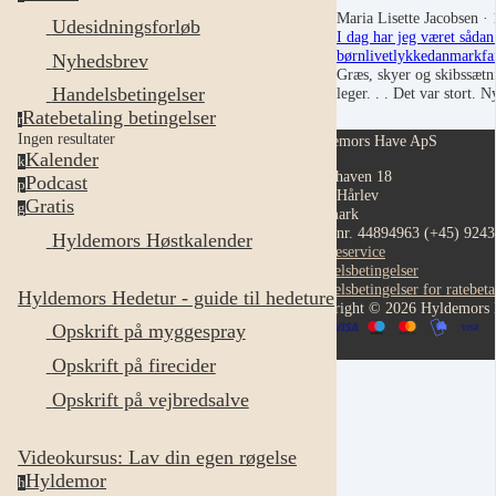
Maria Lisette Jacobsen
· 
Udesidningsforløb
I dag har jeg været sådan
børn
livet
lykke
danmark
fa
Nyhedsbrev
Græs, skyer og skibssætn
Handelsbetingelser
leger. . . Det var stort. 
Ratebetaling betingelser
r
Ingen resultater
Hyldemors Have ApS
Kalender
k
Hestehaven 18
Podcast
p
4652 Hårlev
Gratis
g
Danmark
CVR nr. 44894963
(+45) 924
Hyldemors Høstkalender
Kundeservice
Handelsbetingelser
Handelsbetingelser for ratebeta
Hyldemors Hedetur - guide til hedeture
Copyright © 2026 Hyldemors
Opskrift på myggespray
Opskrift på firecider
Opskrift på vejbredsalve
Videokursus: Lav din egen røgelse
Hyldemor
h