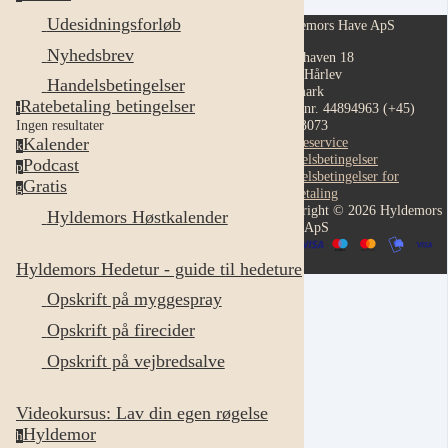
Udesidningsforløb
Hyldemors Have ApS
Nyhedsbrev
Hestehaven 18
4652 Hårlev
Handelsbetingelser
Danmark
Ratebetaling betingelser
CVR nr. 44894963
(+45)
r
92433073
Ingen resultater
Kundeservice
Kalender
k
Handelsbetingelser
Podcast
p
Handelsbetingelser for
Gratis
g
ratebetaling
Copyright © 2026 Hyldemors
Hyldemors Høstkalender
Have ApS
Hyldemors Hedetur - guide til hedeture
Opskrift på myggespray
Opskrift på firecider
Opskrift på vejbredsalve
Videokursus: Lav din egen røgelse
Hyldemor
h