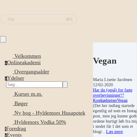
⌘K
Søg
Velkommen
Vegan
Onlineakademi
o
Overgangsalder
Ydelser
y
Maria Lisette Jacobsen
·
12/02-2020
Har du (også) for faste
Kurser m.m.
overbevisninger!?
Kost
kødspiser
Vegan
Bøger
(Det her indlæg startede
egentlig ud som en Insta
Ny bog - Hyldemors Husapotek
post, men jeg kunne godt 
ordene hurtigt løb fra mi
Hyldemors Vodka 50%
i stedet får I det som et
Foredrag
f
blogi…
Læs mere
Events
e