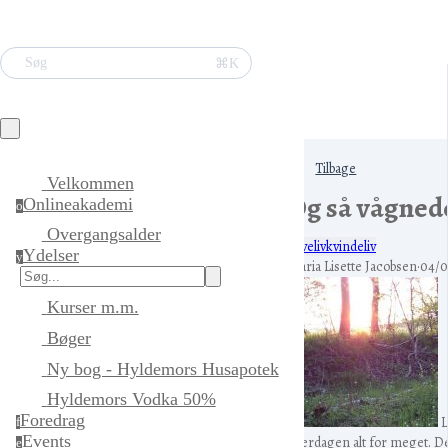
⌘K
Søg
Tilbage
Velkommen
Og så vågnede
Onlineakademi
o
Overgangsalder
haveliv
kvindeliv
Ydelser
y
Maria Lisette Jacobsen
·
04/0
Kurser m.m.
Bøger
Ny bog - Hyldemors Husapotek
Hyldemors Vodka 50%
Foredrag
L
f
Events
hverdagen alt for meget. D
e