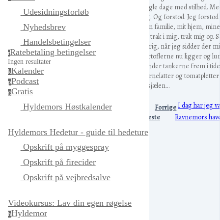
nogle dage med stilhed. M
Udesidningsforløb
jeg. Og forstod. Jeg forstod
min familie, mit hjem, mine
Nyhedsbrev
Alt trak i mig, trak mig op. 
Handelsbetingelser
så rig, når jeg sidder der 
Ratebetaling betingelser
r
kartoflerne nu ligger og l
Ingen resultater
sender tankerne frem i tiden 
Kalender
k
Børnelatter og tomatpletter
Podcast
p
til sjælen...
Gratis
g
I dag har jeg 
Hyldemors Høstkalender
Forrige
Næste
Ravnemors have
Hyldemors Hedetur - guide til hedeture
Opskrift på myggespray
Opskrift på firecider
Opskrift på vejbredsalve
Videokursus: Lav din egen røgelse
Hyldemor
h