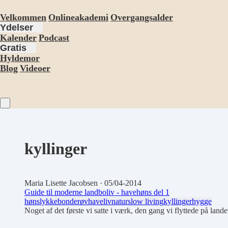
Velkommen
Onlineakademi
Overgangsalder
Ydelser
Kalender
Podcast
Gratis
Hyldemor
Blog
Videoer
kyllinger
Maria Lisette Jacobsen
· 05/04-2014
Guide til moderne landboliv - havehøns del 1
høns
lykke
bonderøv
haveliv
natur
slow living
kyllinger
hygge
Noget af det første vi satte i værk, den gang vi flyttede på lan