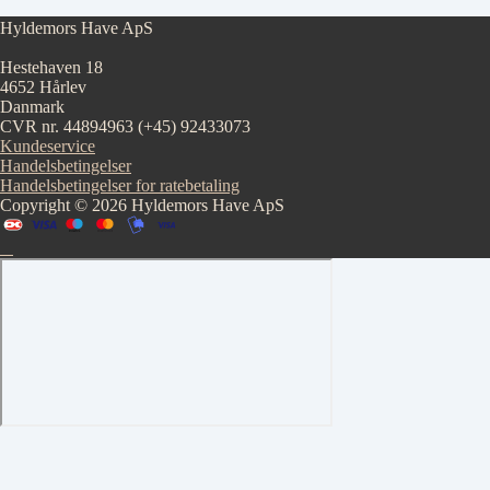
Hyldemors Have ApS
Hestehaven 18
4652 Hårlev
Danmark
CVR nr. 44894963
(+45) 92433073
Kundeservice
Handelsbetingelser
Handelsbetingelser for ratebetaling
Copyright © 2026 Hyldemors Have ApS